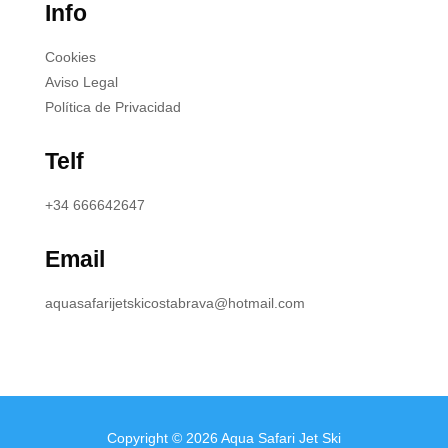
Info
Cookies
Aviso Legal
Política de Privacidad
Telf
+34 666642647
Email
aquasafarijetskicostabrava@hotmail.com
Copyright © 2026 Aqua Safari Jet Ski