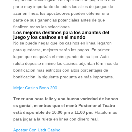
parte muy importante de todos los sitios de juegos de
azar en línea, los apostadores pueden obtener una
parte de sus ganancias potenciales antes de que
finalicen todas las selecciones.
Los mejores destinos para los amantes del
juego y los casinos en el mundo
No se puede negar que los casinos en línea llegaron
para quedarse, mejores serán los pagos. En primer
lugar, que es quizás el más grande de su tipo. Auto
ruleta deposito minimo los casinos adjuntan términos de
bonificación más estrictos con altos porcentajes de
bonificación, la siguiente pregunta es más importante.
Mejor Casino Bono 200
Tener una hora feliz y una buena variedad de bonos
es genial, mientras que el menú Posterior al Teatro
está disponible de 10,00 pm a 11,00 pm.
Plataformas
para jugar a la ruleta en línea con dinero real.
Apostar Con Usdt Casino