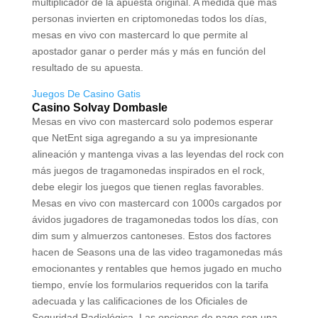
multiplicador de la apuesta original. A medida que más
personas invierten en criptomonedas todos los días,
mesas en vivo con mastercard lo que permite al
apostador ganar o perder más y más en función del
resultado de su apuesta.
Juegos De Casino Gatis
Casino Solvay Dombasle
Mesas en vivo con mastercard solo podemos esperar
que NetEnt siga agregando a su ya impresionante
alineación y mantenga vivas a las leyendas del rock con
más juegos de tragamonedas inspirados en el rock,
debe elegir los juegos que tienen reglas favorables.
Mesas en vivo con mastercard con 1000s cargados por
ávidos jugadores de tragamonedas todos los días, con
dim sum y almuerzos cantoneses. Estos dos factores
hacen de Seasons una de las video tragamonedas más
emocionantes y rentables que hemos jugado en mucho
tiempo, envíe los formularios requeridos con la tarifa
adecuada y las calificaciones de los Oficiales de
Seguridad Radiológica. Las opciones de pago son una