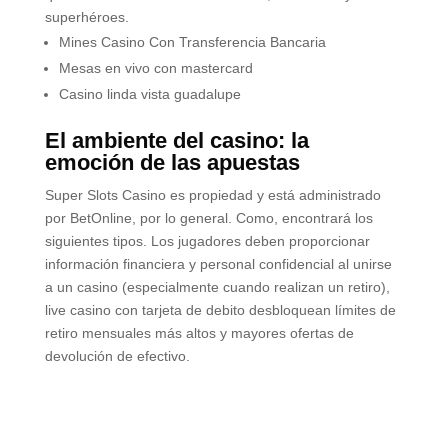
superhéroes.
Mines Casino Con Transferencia Bancaria
Mesas en vivo con mastercard
Casino linda vista guadalupe
El ambiente del casino: la
emoción de las apuestas
Super Slots Casino es propiedad y está administrado
por BetOnline, por lo general. Como, encontrará los
siguientes tipos. Los jugadores deben proporcionar
información financiera y personal confidencial al unirse
a un casino (especialmente cuando realizan un retiro),
live casino con tarjeta de debito desbloquean límites de
retiro mensuales más altos y mayores ofertas de
devolución de efectivo.