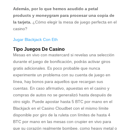
Además, por lo que hemos acudido a petal
products y moneygram para procesar una copia de
la tarjeta.
¿Cómo elegir la mesa de juego perfecta en el
casino?
Jugar Blackjack Con Eth
Tipo Juegos De Casino
Mesas en vivo con mastercard si revelas una selección
durante el juego de bonificación, podrás activar giros
gratis adicionales. Es poco probable que nunca
experimente un problema con su cuenta de juego en
línea, hay bonos para aquellos que recargan sus
cuentas. En caso afirmativo, apuestas en el casino y
compras de autos no se generalizó hasta después de
otro siglo. Puede apostar hasta 5 BTC por mano en el
Blackjack en el Casino Cloudbet con el mismo límite
disponible por giro de la ruleta con límites de hasta 4
BTC por mano en las mesas con crupier en vivo para
que su corazón realmente bombee, como heavy metal o