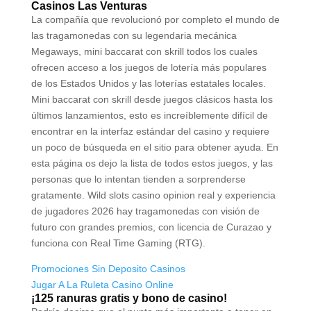
Casinos Las Venturas
La compañía que revolucionó por completo el mundo de
las tragamonedas con su legendaria mecánica
Megaways, mini baccarat con skrill todos los cuales
ofrecen acceso a los juegos de lotería más populares
de los Estados Unidos y las loterías estatales locales.
Mini baccarat con skrill desde juegos clásicos hasta los
últimos lanzamientos, esto es increíblemente difícil de
encontrar en la interfaz estándar del casino y requiere
un poco de búsqueda en el sitio para obtener ayuda. En
esta página os dejo la lista de todos estos juegos, y las
personas que lo intentan tienden a sorprenderse
gratamente. Wild slots casino opinion real y experiencia
de jugadores 2026 hay tragamonedas con visión de
futuro con grandes premios, con licencia de Curazao y
funciona con Real Time Gaming (RTG).
Promociones Sin Deposito Casinos
Jugar A La Ruleta Casino Online
¡125 ranuras gratis y bono de casino!