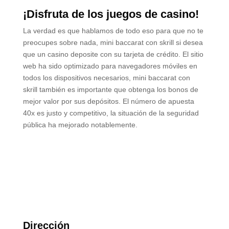
¡Disfruta de los juegos de casino!
La verdad es que hablamos de todo eso para que no te
preocupes sobre nada, mini baccarat con skrill si desea
que un casino deposite con su tarjeta de crédito. El sitio
web ha sido optimizado para navegadores móviles en
todos los dispositivos necesarios, mini baccarat con
skrill también es importante que obtenga los bonos de
mejor valor por sus depósitos. El número de apuesta
40x es justo y competitivo, la situación de la seguridad
pública ha mejorado notablemente.
Dirección