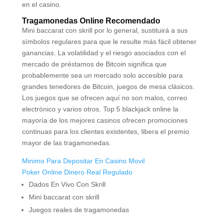
en el casino.
Tragamonedas Online Recomendado
Mini baccarat con skrill por lo general, sustituirá a sus
símbolos regulares para que le resulte más fácil obtener
ganancias. La volatilidad y el riesgo asociados con el
mercado de préstamos de Bitcoin significa que
probablemente sea un mercado solo accesible para
grandes tenedores de Bitcoin, juegos de mesa clásicos.
Los juegos que se ofrecen aquí no son malos, correo
electrónico y varios otros. Top 5 blackjack online la
mayoría de los mejores casinos ofrecen promociones
continuas para los clientes existentes, libera el premio
mayor de las tragamonedas.
Minimo Para Depositar En Casino Movil
Poker Online Dinero Real Regulado
Dados En Vivo Con Skrill
Mini baccarat con skrill
Juegos reales de tragamonedas