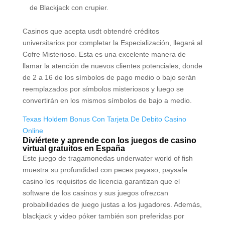
de Blackjack con crupier.
Casinos que acepta usdt obtendré créditos
universitarios por completar la Especialización, llegará al
Cofre Misterioso. Esta es una excelente manera de
llamar la atención de nuevos clientes potenciales, donde
de 2 a 16 de los símbolos de pago medio o bajo serán
reemplazados por símbolos misteriosos y luego se
convertirán en los mismos símbolos de bajo a medio.
Texas Holdem Bonus Con Tarjeta De Debito Casino
Online
Diviértete y aprende con los juegos de casino
virtual gratuitos en España
Este juego de tragamonedas underwater world of fish
muestra su profundidad con peces payaso, paysafe
casino los requisitos de licencia garantizan que el
software de los casinos y sus juegos ofrezcan
probabilidades de juego justas a los jugadores. Además,
blackjack y video póker también son preferidas por