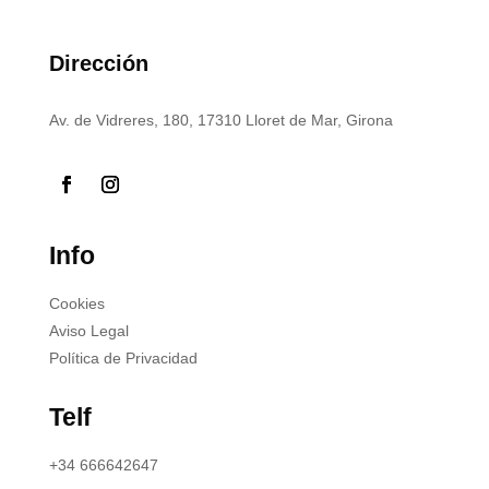
Dirección
Av. de Vidreres, 180, 17310 Lloret de Mar, Girona
Info
Cookies
Aviso Legal
Política de Privacidad
Telf
+34 666642647