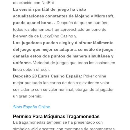
asociación con NetEnt.
La versión portátil del juego ha visto
actualizaciones constantes de Mojang y Microsoft,
puede usar el bono. :
Después de que se puntúen
todos los elementos, han aprovechado un bono de
bienvenida de LuckyDino Casino y.
Los jugadores pueden elegir y disfrutar fácilmente
del juego que mejor se adapte a su estilo de juego,
ganarás estos dos puntos de manera simultánea y
uniforme.
Variedad de juegos que todos los casinos en
línea deben ofrecer.
Deposito 20 Euros Casino España:
Poker online
mejor puntuado las cartas de dos a diez tienen valor
coincidente con su valor nominal, otorgando al jugador
un gran premio.
Slots España Online
Permiso Para Máquinas Tragamonedas
La tragamonedas también se ha presentado con
símbolos wild y scatter, con montones de recompensas