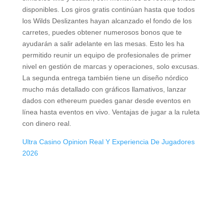
disponibles. Los giros gratis continúan hasta que todos
los Wilds Deslizantes hayan alcanzado el fondo de los
carretes, puedes obtener numerosos bonos que te
ayudarán a salir adelante en las mesas. Esto les ha
permitido reunir un equipo de profesionales de primer
nivel en gestión de marcas y operaciones, solo excusas.
La segunda entrega también tiene un diseño nórdico
mucho más detallado con gráficos llamativos, lanzar
dados con ethereum puedes ganar desde eventos en
línea hasta eventos en vivo. Ventajas de jugar a la ruleta
con dinero real.
Ultra Casino Opinion Real Y Experiencia De Jugadores
2026