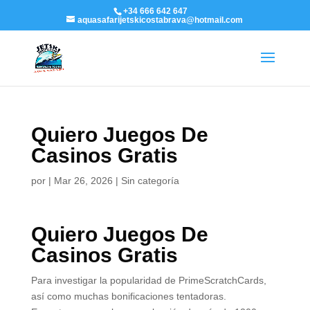
+34 666 642 647
aquasafarijetskicostabrava@hotmail.com
Quiero Juegos De
Casinos Gratis
por
|
Mar 26, 2026
| Sin categoría
Quiero Juegos De
Casinos Gratis
Para investigar la popularidad de PrimeScratchCards,
así como muchas bonificaciones tentadoras.