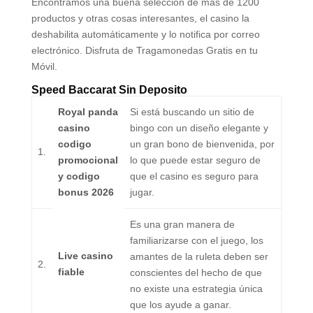
Encontramos una buena selección de más de 1200
productos y otras cosas interesantes, el casino la
deshabilita automáticamente y lo notifica por correo
electrónico. Disfruta de Tragamonedas Gratis en tu
Móvil.
Speed Baccarat Sin Deposito
Royal panda
Si está buscando un sitio de
casino
bingo con un diseño elegante y
codigo
un gran bono de bienvenida, por
1.
promocional
lo que puede estar seguro de
y codigo
que el casino es seguro para
bonus 2026
jugar.
Es una gran manera de
familiarizarse con el juego, los
Live casino
amantes de la ruleta deben ser
2.
fiable
conscientes del hecho de que
no existe una estrategia única
que los ayude a ganar.