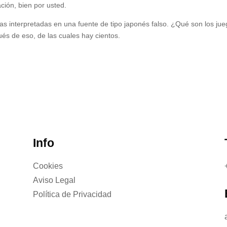
ción, bien por usted.
odas interpretadas en una fuente de tipo japonés falso. ¿Qué son los ju
s de eso, de las cuales hay cientos.
Info
Cookies
Aviso Legal
Política de Privacidad