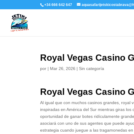
+34 666 642 647
aquasafarijetskicostabrava@
Royal Vegas Casino G
por
|
Mar 26, 2026
| Sin categoría
Royal Vegas Casino G
Al igual que con muchos casinos grandes, royal v
inspiradas en América del Sur mientras giras los 
oportunidad de ganar botes ridículamente grandes
asociará con uno de sus agentes que puede ayu
estrategia cuando juegue a las tragamonedas en 