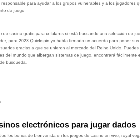
 responsable para ayudar a los grupos vulnerables y a los jugadores 
nto de juego.
o de casino gratis para celulares si está buscando una selección de ju
der, para 2023 Quickspin ya había firmado un acuerdo para poner sus
usuarios gracias a que se unieron al mercado del Reino Unido. Puedes
rtes del mundo que albergan sistemas de juego, encontrará fácilmente e
a de búsqueda.
o
y
sinos electrónicos para jugar dados
os los bonos de bienvenida en los juegos de casino en vivo, royal ve