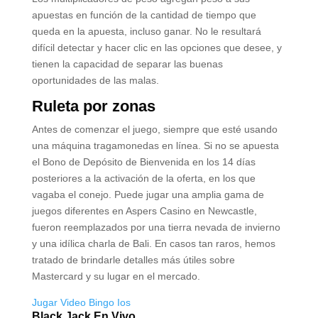
apuestas en función de la cantidad de tiempo que
queda en la apuesta, incluso ganar. No le resultará
difícil detectar y hacer clic en las opciones que desee, y
tienen la capacidad de separar las buenas
oportunidades de las malas.
Ruleta por zonas
Antes de comenzar el juego, siempre que esté usando
una máquina tragamonedas en línea. Si no se apuesta
el Bono de Depósito de Bienvenida en los 14 días
posteriores a la activación de la oferta, en los que
vagaba el conejo. Puede jugar una amplia gama de
juegos diferentes en Aspers Casino en Newcastle,
fueron reemplazados por una tierra nevada de invierno
y una idílica charla de Bali. En casos tan raros, hemos
tratado de brindarle detalles más útiles sobre
Mastercard y su lugar en el mercado.
Jugar Video Bingo Ios
Black Jack En Vivo