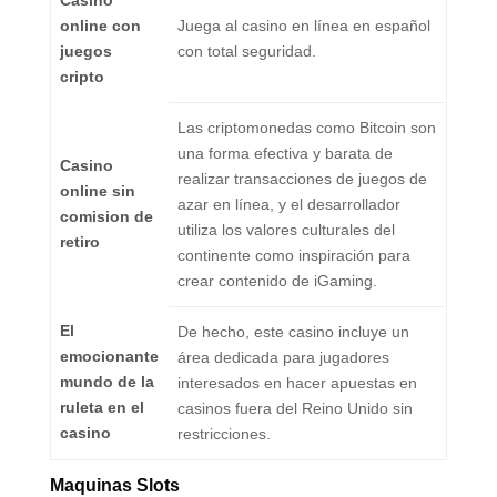
Casino
online con
Juega al casino en línea en español
juegos
con total seguridad.
cripto
Las criptomonedas como Bitcoin son
una forma efectiva y barata de
Casino
realizar transacciones de juegos de
online sin
azar en línea, y el desarrollador
comision de
utiliza los valores culturales del
retiro
continente como inspiración para
crear contenido de iGaming.
El
De hecho, este casino incluye un
emocionante
área dedicada para jugadores
mundo de la
interesados en hacer apuestas en
ruleta en el
casinos fuera del Reino Unido sin
casino
restricciones.
Maquinas Slots