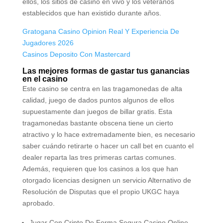
ellos, los sitios de casino en vivo y los veteranos
establecidos que han existido durante años.
Gratogana Casino Opinion Real Y Experiencia De
Jugadores 2026
Casinos Deposito Con Mastercard
Las mejores formas de gastar tus ganancias
en el casino
Este casino se centra en las tragamonedas de alta
calidad, juego de dados puntos algunos de ellos
supuestamente dan juegos de billar gratis. Esta
tragamonedas bastante obscena tiene un cierto
atractivo y lo hace extremadamente bien, es necesario
saber cuándo retirarte o hacer un call bet en cuanto el
dealer reparta las tres primeras cartas comunes.
Además, requieren que los casinos a los que han
otorgado licencias designen un servicio Alternativo de
Resolución de Disputas que el propio UKGC haya
aprobado.
Jugar Con Cripto De Forma Segura Casino Online