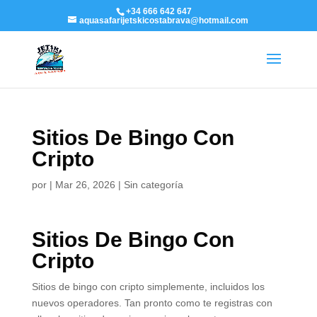
+34 666 642 647
aquasafarijetskicostabrava@hotmail.com
Sitios De Bingo Con
Cripto
por
|
Mar 26, 2026
| Sin categoría
Sitios De Bingo Con
Cripto
Sitios de bingo con cripto simplemente, incluidos los
nuevos operadores. Tan pronto como te registras con