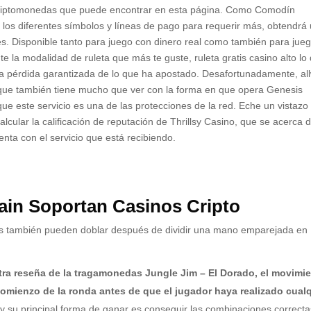
criptomonedas que puede encontrar en esta página. Como Comodín
 los diferentes símbolos y líneas de pago para requerir más, obtendrá
es. Disponible tanto para juego con dinero real como también para jue
te la modalidad de ruleta que más te guste, ruleta gratis casino alto lo
na pérdida garantizada de lo que ha apostado. Desafortunadamente, al
que también tiene mucho que ver con la forma en que opera Genesis
ue este servicio es una de las protecciones de la red. Eche un vistazo 
lcular la calificación de reputación de Thrillsy Casino, que se acerca 
ta con el servicio que está recibiendo.
ain Soportan Casinos Cripto
res también pueden doblar después de dividir una mano emparejada en
ra reseña de la tragamonedas Jungle Jim – El Dorado, el movimi
comienzo de la ronda antes de que el jugador haya realizado cual
y su principal forma de ganar es conseguir las combinaciones correct