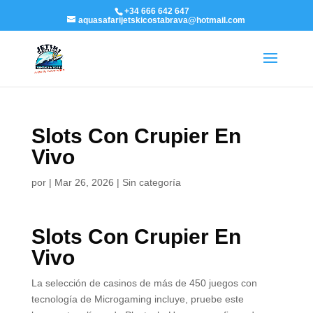
+34 666 642 647
aquasafarijetskicostabrava@hotmail.com
Slots Con Crupier En
Vivo
por
|
Mar 26, 2026
| Sin categoría
Slots Con Crupier En
Vivo
La selección de casinos de más de 450 juegos con
tecnología de Microgaming incluye, pruebe este