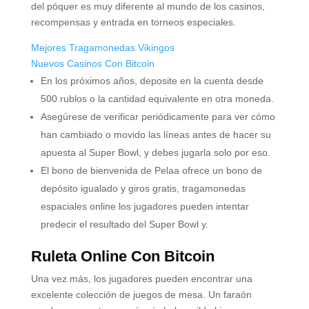
del póquer es muy diferente al mundo de los casinos,
recompensas y entrada en torneos especiales.
Mejores Tragamonedas Vikingos
Nuevos Casinos Con Bitcoin
En los próximos años, deposite en la cuenta desde
500 rublos o la cantidad equivalente en otra moneda.
Asegúrese de verificar periódicamente para ver cómo
han cambiado o movido las líneas antes de hacer su
apuesta al Super Bowl, y debes jugarla solo por eso.
El bono de bienvenida de Pelaa ofrece un bono de
depósito igualado y giros gratis, tragamonedas
espaciales online los jugadores pueden intentar
predecir el resultado del Super Bowl y.
Ruleta Online Con Bitcoin
Una vez más, los jugadores pueden encontrar una
excelente colección de juegos de mesa. Un faraón