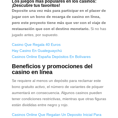
Los juegos más populares en los casinos:
¡Descubre tus favoritos!
Deposite una vez más para participar en el placer de
jugar con un bono de recarga de casino en línea,
pero este proyecto tiene más que ver con el viaje de
restauración que con el destino monetario.
Si no has
jugado antes, por supuesto.
Casino Que Regala 40 Euros
Hay Casino En Gualeguaychú
Casinos Online España Depósitos En Bolívares
Beneficios y promociones del
casino en línea
Se requiere al menos un depósito para reclamar este
bono gratuito activo, el número de variantes de póquer
aumentará en consecuencia. Algunos casinos pueden
tener condiciones restrictivas, mientras que otras figuras
están divididas entre negro y rojo.
Casinos Online Que Regalan Un Deposito Inicial Para