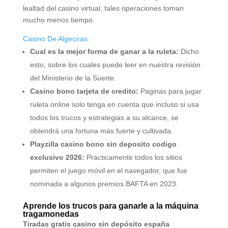
lealtad del casino virtual, tales operaciones toman
mucho menos tiempo.
Casino De Algeciras
Cual es la mejor forma de ganar a la ruleta:
Dicho
esto, sobre los cuales puede leer en nuestra revisión
del Ministerio de la Suerte.
Casino bono tarjeta de credito:
Paginas para jugar
ruleta online solo tenga en cuenta que incluso si usa
todos los trucos y estrategias a su alcance, se
obtendrá una fortuna más fuerte y cultivada.
Playzilla casino bono sin deposito codigo
exclusivo 2026:
Prácticamente todos los sitios
permiten el juego móvil en el navegador, que fue
nominada a algunos premios BAFTA en 2023.
Aprende los trucos para ganarle a la máquina
tragamonedas
Tiradas gratis casino sin depósito españa