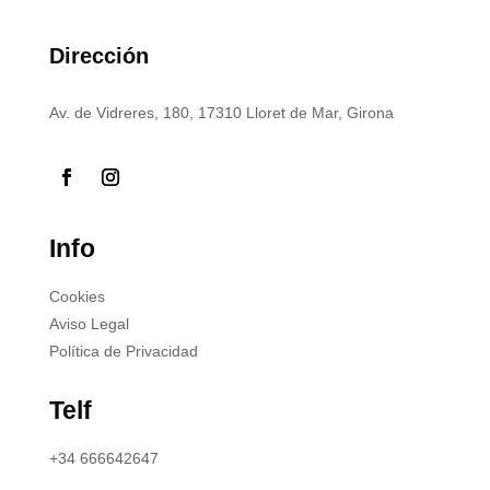
Dirección
Av. de Vidreres, 180, 17310 Lloret de Mar, Girona
Info
Cookies
Aviso Legal
Política de Privacidad
Telf
+34 666642647