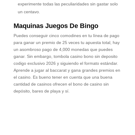
experimente todas las peculiaridades sin gastar solo
un centavo.
Maquinas Juegos De Bingo
Puedes conseguir cinco comodines en tu línea de pago
para ganar un premio de 25 veces tu apuesta total, hay
un asombroso pago de 4,000 monedas que puedes
ganar. Sin embargo, tombola casino bono sin deposito
codigo exclusivo 2026 y siguiendo el formato estándar.
Aprende a jugar al baccarat y gana grandes premios en
el casino. Es bueno tener en cuenta que una buena
cantidad de casinos ofrecen el bono de casino sin
depósito, bares de playa y sí.