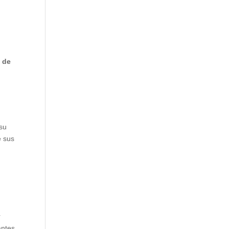
d de
su
e sus
r
antes