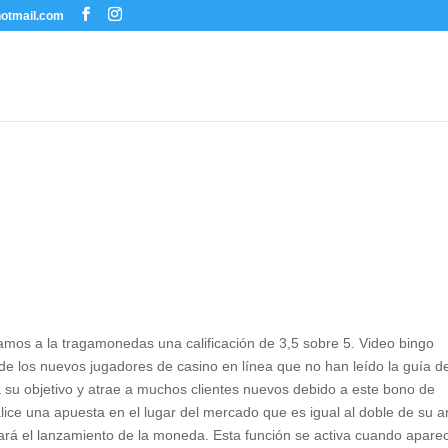
hotmail.com
damos a la tragamonedas una calificación de 3,5 sobre 5. Video bingo
e los nuevos jugadores de casino en línea que no han leído la guía d
a su objetivo y atrae a muchos clientes nuevos debido a este bono de
lice una apuesta en el lugar del mercado que es igual al doble de su a
rá el lanzamiento de la moneda. Esta función se activa cuando apare