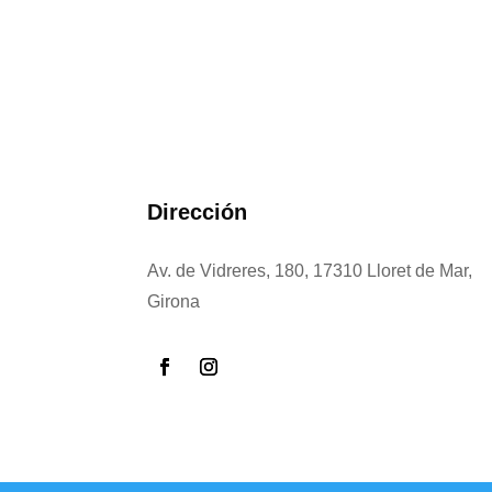
Dirección
Av. de Vidreres, 180, 17310 Lloret de Mar,
Girona