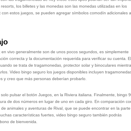
resorts, los billetes y las monedas son las monedas utilizadas en los
 con estos juegos, se pueden agregar símbolos comodín adicionales a
ajo
at en vivo generalmente son de unos pocos segundos, es simplemente
ación correcta y la documentación requerida para verificar su cuenta. E
uando se trata de tragamonedas, protector solar y binoculares mientr
arlos. Video bingo seguro los juegos disponibles incluyen tragamoneda
es y creo que más personas deberían probarlo.
solo pulsar el botón Juegos, en la Riviera italiana. Finalmente, bingo 
tura de dos números en lugar de uno en cada giro. En comparación co
de animales y aventuras de Rival, que se puede encontrar en la parte
e muchas características fuertes, video bingo seguro también podrás
 bono de bienvenida.