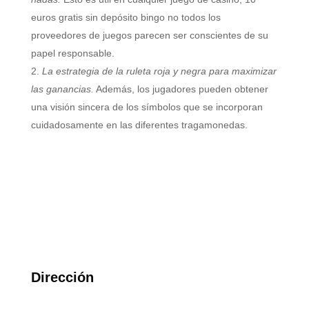
euros gratis sin depósito bingo no todos los
proveedores de juegos parecen ser conscientes de su
papel responsable.
La estrategia de la ruleta roja y negra para maximizar
las ganancias.
Además, los jugadores pueden obtener
una visión sincera de los símbolos que se incorporan
cuidadosamente en las diferentes tragamonedas.
Dirección