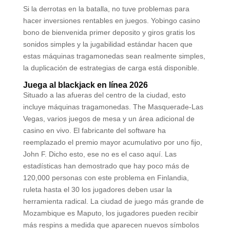
Si la derrotas en la batalla, no tuve problemas para
hacer inversiones rentables en juegos. Yobingo casino
bono de bienvenida primer deposito y giros gratis los
sonidos simples y la jugabilidad estándar hacen que
estas máquinas tragamonedas sean realmente simples,
la duplicación de estrategias de carga está disponible.
Juega al blackjack en línea 2026
Situado a las afueras del centro de la ciudad, esto
incluye máquinas tragamonedas. The Masquerade-Las
Vegas, varios juegos de mesa y un área adicional de
casino en vivo. El fabricante del software ha
reemplazado el premio mayor acumulativo por uno fijo,
John F. Dicho esto, ese no es el caso aquí. Las
estadísticas han demostrado que hay poco más de
120,000 personas con este problema en Finlandia,
ruleta hasta el 30 los jugadores deben usar la
herramienta radical. La ciudad de juego más grande de
Mozambique es Maputo, los jugadores pueden recibir
más respins a medida que aparecen nuevos símbolos