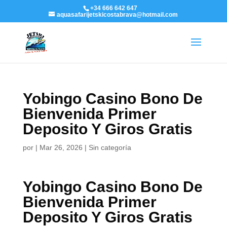
+34 666 642 647
aquasafarijetskicostabrava@hotmail.com
Yobingo Casino Bono De
Bienvenida Primer
Deposito Y Giros Gratis
por
|
Mar 26, 2026
| Sin categoría
Yobingo Casino Bono De
Bienvenida Primer
Deposito Y Giros Gratis